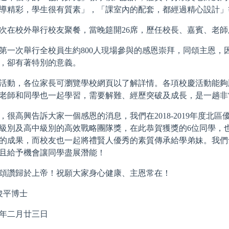
導精彩，學生很有質素」，「課室內的配套，都經過精心設計」
次在校外舉行校友聚餐，當晚筵開26席，歷任校長、嘉賓、老
第一次舉行全校員生約800人現場參與的感恩崇拜，同頌主恩
，卻有著特別的意義。
活動，各位家長可瀏覽學校網頁以了解詳情。各項校慶活動能夠
老師和同學也一起學習，需要解難、經歷突破及成長，是一趟非
，很高興告訴大家一個感恩的消息，我們在2018-2019年度
級別及高中級別的高效戰略團隊獎，在此恭賀獲獎的6位同學，
的成果，而校友也一起將禮賢人優秀的素質傳承給學弟妹。我們
且給予機會讓同學盡展潛能！
頌讚歸於上帝！祝願大家身心健康、主恩常在！
俊平博士
年二月廿三日