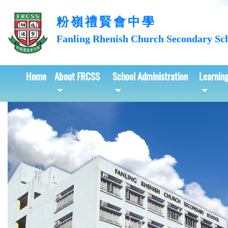
粉嶺禮賢會中學
Fanling Rhenish Church
Secondary Sc
Home
About FRCSS
School Administration
Learnin