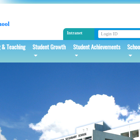
hool
Intranet
g & Teaching
Student Growth
Student Achievements
Schoo