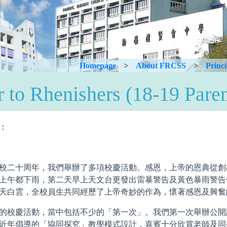
Homepage
>
About FRCSS
>
Princi
r to Rhenishers (18-19 Pare
：
校二十周年，我們舉辦了多項校慶活動。感恩，上帝的恩典從創
上午都下雨，第二天早上天文台更發出雷暴警告及黃色暴雨警告
天白雲，全校員生共同經歷了上帝奇妙的作為，懷著感恩及興奮
的校慶活動，當中包括不少的「第一次」。我們第一次舉辦公開
近年倡導的「協同探究」教學模式設計，嘉賓十分欣賞老師及同