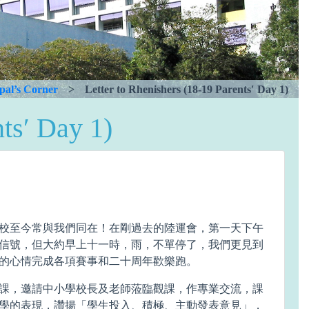
pal’s Corner
>
Letter to Rhenishers (18-19 Parents′ Day 1)
nts′ Day 1)
校至今常與我們同在！在剛過去的陸運會，第一天下午
信號，但大約早上十一時，雨，不單停了，我們更見到
的心情完成各項賽事和二十周年歡樂跑。
課，邀請中小學校長及老師蒞臨觀課，作專業交流，課
學的表現，讚揚「學生投入、積極、主動發表意見」，