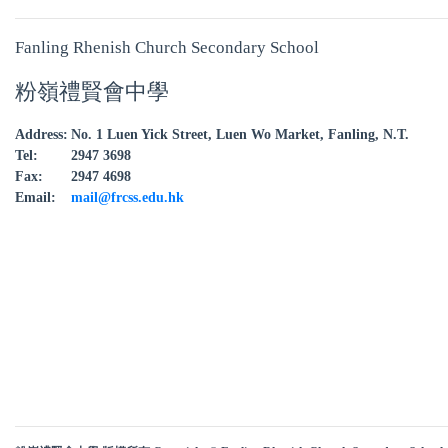
Fanling Rhenish Church Secondary School
粉嶺禮賢會中學
Address:
No. 1 Luen Yick Street, Luen Wo Market, Fanling, N.T.
Tel:
2947 3698
Fax:
2947 4698
Email:
mail@frcss.edu.hk