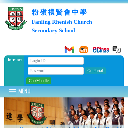
粉嶺禮賢會中學
Fanling Rhenish Church
Secondary School
Intranet
MENU