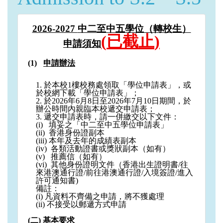
2026-2027​​
中二至中五學位（轉校生）
(
已截止
)
申請須知
申請辦法
1.
​​
於本校1樓校務處領取「學位申請表」，或
於校網下載「學位申請表」；
2.
​​
於2026年6月8日至2026年7月10日期間，於
辦公時間內親臨本校遞交申請表；
3.
​​
遞交申請表時，請一併繳交以下文件：
(i)
​​​​
填妥之「中二至中五學位申請表」
(ii)
​​
香港身份證副本
(iii)
​​
本年及去年的成績表副本
(iv)
​​
各類活動證書或獎狀副本（如有）
(v)
​​​​
推薦信（如有）
(vi)
​​
其他身份證明文件（香港出生證明書/往
來港澳通行證/前往港澳通行證/入境簽證/進入
許可通知書)
備註：
(i)
​​
凡資料不齊備之申請，將不獲處理
(ii)
​​
不接受以郵遞方式申請
(二)
​​
基本要求