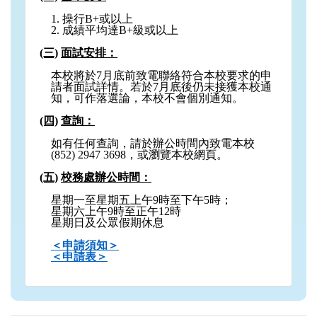
1.
​​
操行B+或以上
2.
​​
成績平均達B+級或以上
(三)
​​
面試安排：
本校將於7月底前致電聯絡符合本校要求的申
請者面試詳情。若於7月底後仍未接獲本校通
知，可作落選論，本校不會個別通知。
(四)
​​
查詢：
如有任何查詢，請於辦公時間內致電本校
(852) 2947 3698，或瀏覽本校網頁。
(五)
​​
校務處辦公時間：
星期一至星期五上午9時至下午5時；
星期六上午9時至正午12時
星期日及公眾假期休息
＜申
請
須
知
＞
＜申請
表
＞