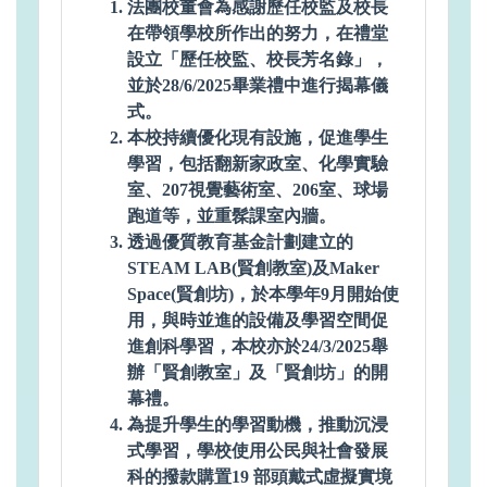
法團校董會為感謝歷任校監及校長
在帶領學校所作出的努力，在禮堂
設立「歷任校監、校長芳名錄」，
並於28/6/2025畢業禮中進行揭幕儀
式。
本校持續優化現有設施，促進學生
學習，包括翻新家政室、化學實驗
室、207視覺藝術室、206室、球場
跑道等，並重髹課室內牆。
透過優質教育基金計劃建立的
STEAM LAB(賢創教室)及Maker
Space(賢創坊)，於本學年9月開始使
用，與時並進的設備及學習空間促
進創科學習，本校亦於24/3/2025舉
辦「賢創教室」及「賢創坊」的開
幕禮。
為提升學生的學習動機，推動沉浸
式學習，學校使用公民與社會發展
科的撥款購置19 部頭戴式虛擬實境