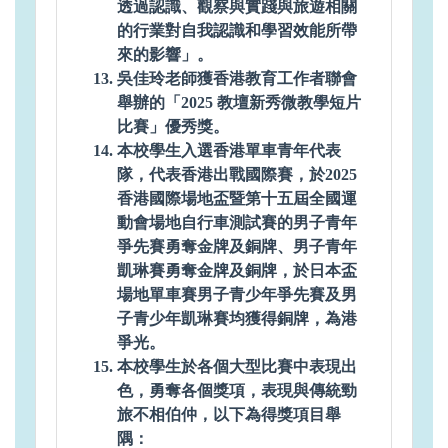
透過認識、觀察與實踐與旅遊相關
的行業對自我認識和學習效能所帶
來的影響」。
吳佳玲老師獲香港教育工作者聯會
舉辦的「2025 教壇新秀微教學短片
比賽」優秀獎。
本校學生入選香港單車青年代表
隊，代表香港出戰國際賽，於2025
香港國際場地盃暨第十五屆全國運
動會場地自行車測試賽的男子青年
爭先賽勇奪金牌及銅牌、男子青年
凱琳賽勇奪金牌及銅牌，於日本盃
場地單車賽男子青少年爭先賽及男
子青少年凱琳賽均獲得銅牌，為港
爭光。
本校學生於各個大型比賽中表現出
色，勇奪各個獎項，表現與傳統勁
旅不相伯仲，以下為得獎項目舉
隅：