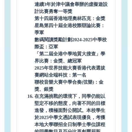
連續3年於津中議會舉辦的虛擬遊設
計比賽勇奪一等獎
第十四屆香港地理奧林匹克：金獎
星島第四十屆全港校際辯論比賽：
季軍
數碼閱讀獎勵計劃2024-2025中學校
際盃：亞軍
「第二屆全港中學地質大搜查」學
界比賽：金獎、總冠軍
2025年世界技能大賽香港代表選拔
賽網站全端科技：第一名
聯校音樂大賽中學合奏(弦樂)：金
獎、銀獎
在充滿挑戰的環境下，同學仍能以
堅定不移的態度，向著不同的目標
進發，積極面對公開試。本校學生
於2025中學文憑試表現優良，考獲
本地大學聯招全日制學士學位課程
的同學數目及百分比再創歷屆新