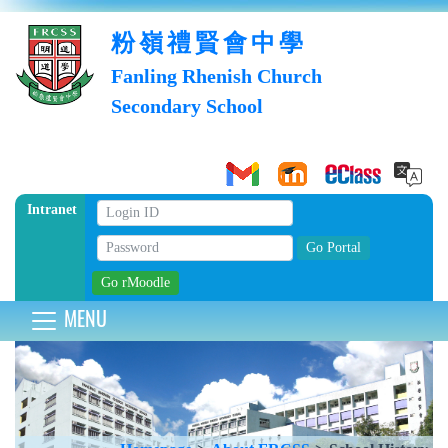
粉嶺禮賢會中學
Fanling Rhenish Church
Secondary School
Intranet
MENU