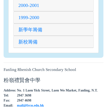
2000-2001
1999-2000
新學年籌備
新校籌備
Fanling Rhenish Church Secondary School
粉嶺禮賢會中學
Address:
No. 1 Luen Yick Street, Luen Wo Market, Fanling, N.T.
Tel:
2947 3698
Fax:
2947 4698
Email:
mail@frcss.edu.hk