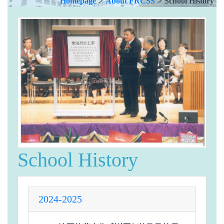
Homepage
>
About FRCSS
>
School History
School History
2024-2025