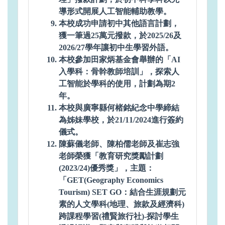
導形式開展人工智能輔助教學。
本校成功申請初中其他語言計劃，
獲一筆過25萬元撥款，於2025/26及
2026/27學年讓初中生學習外語。
本校參加田家炳基金會舉辦的「AI
入學科：骨幹教師培訓」，探索人
工智能於學科的使用，計劃為期2
年。
本校與廣寧縣何楮銘紀念中學締結
為姊妹學校，於21/11/2024進行簽約
儀式。
陳蘇儀老師、陳柏儒老師及崔志強
老師榮獲「教育研究獎勵計劃
(2023/24)優秀獎」，主題：
「GET(Geography Economics
Tourism) SET GO：結合生涯規劃元
素的人文學科(地理、旅款及經濟科)
跨課程學習(禮賢旅行社)-探討學生