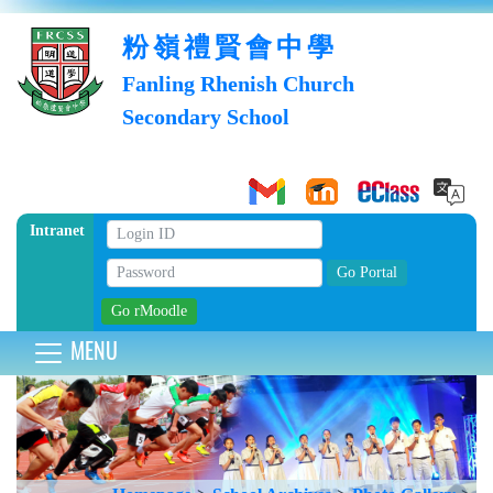
粉嶺禮賢會中學
Fanling Rhenish Church
Secondary School
Intranet
MENU