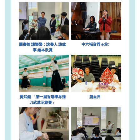
圖書館 讀樂樂：說書人 說故
中六福音營 edit
事 繪本欣賞
賢武館 「第一屆香港學界薙
捐血日
刀武道示範賽」