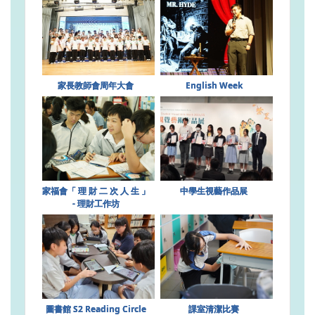
家長教師會周年大會
English Week
家福會「 理 財 二 次 人 生 」
中學生視藝作品展
- 理財工作坊
圖書館 S2 Reading Circle
課室清潔比賽