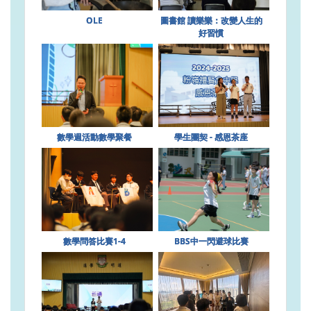
OLE
圖書館 讀樂樂：改變人生的
好習慣
數學週活動數學聚餐
學生團契 - 感恩茶座
數學問答比賽1-4
BBS中一閃避球比賽