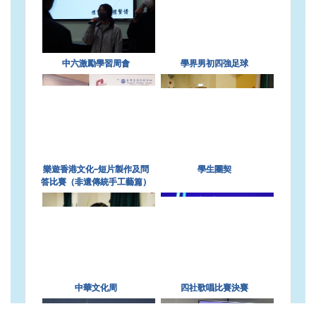
中六激勵學習周會
學界男初四強足球
樂遊香港文化–短片製作及問
學生團契
答比賽（非遺傳統手工藝篇）
中華文化周
四社歌唱比賽決賽