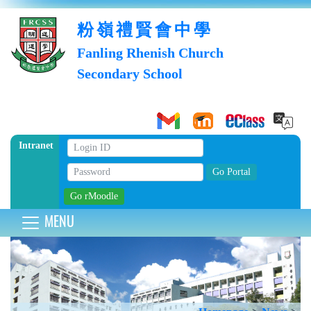
粉嶺禮賢會中學
Fanling Rhenish Church
Secondary School
Intranet
MENU