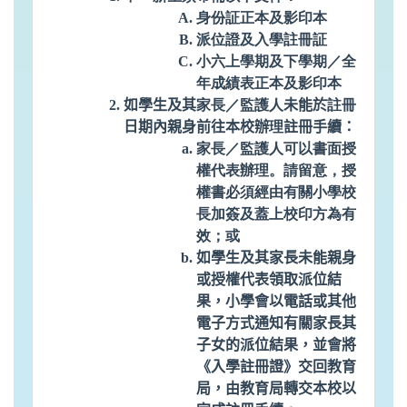
身份証正本及影印本
派位證及入學註冊証
小六上學期及下學期／全
年成績表正本及影印本
如學生及其
家長／監護人
未能於
註冊
日期內親身前往本校辦
理
註冊手續：
家長／監護人可以書面授
權代表辦理。請留意，授
權書必須經由有關小學校
長加簽及蓋上校印方為有
效；或
如學生及其家長未能親身
或授權代表領取派位結
果，小學會以電話或其他
電子方式通知有關家長其
子女的派位結果，並會將
《入學註冊證》交回教育
局，由教育局轉交本校以