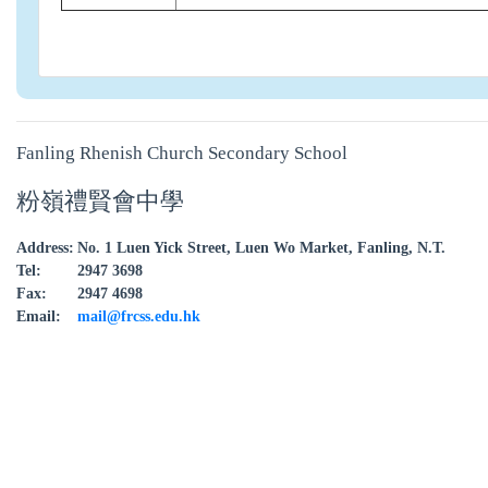
Fanling Rhenish Church Secondary School
粉嶺禮賢會中學
Address:
No. 1 Luen Yick Street, Luen Wo Market, Fanling, N.T.
Tel:
2947 3698
Fax:
2947 4698
Email:
mail@frcss.edu.hk