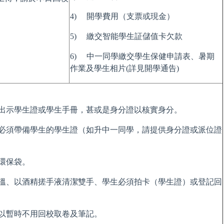
4) 開學費用（支票或現金）
5) 繳交智能學生証儲值卡欠款
6) 中一同學繳交學生保健申請表、暑期
作業及學生相片(詳見開學通告)
須出示學生證或學生手冊，甚或是身分證以核實身分。
，必須帶備學生的學生證（如升中一同學，請提供身分證或派位證
環保袋。
體溫、以酒精搓手液清潔雙手、學生必須拍卡（學生證）或登記回
可以暫時不用回校取卷及筆記。