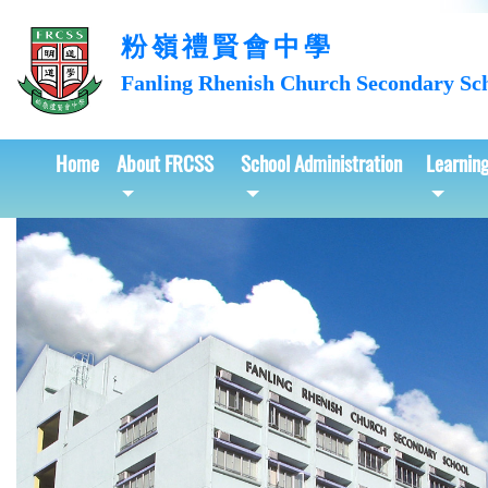
粉嶺禮賢會中學
Fanling Rhenish Church
Secondary Sc
Home
About FRCSS
School Administration
Learnin