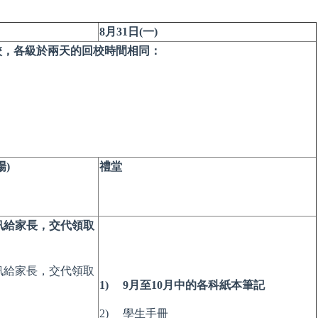
8月31日(一)
校，各級於兩天的回校時間相同：
)
禮堂
訊給家長，交代領取
訊給家長，交代領取
1) 9月至10月中的各科紙本筆記
2) 學生手冊