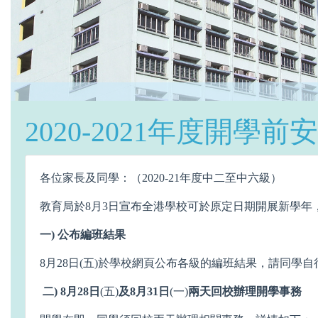
2020-2021年度開學前
各位家長及同學：（2020-21年度中二至中六級）
教育局於8月3日宣布全港學校可於原定日期開展新學
一) 公布
編班結果
8月28日(五)於學校網頁公布各級的編班結果，請同學自
二)
8
月
28
日
(五)
及
8
月
31
日
(一)
兩天回校辦
理
開學事務