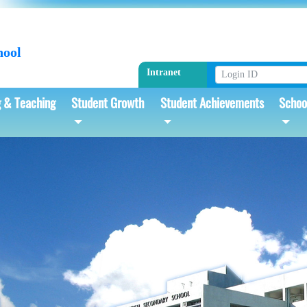
hool
Intranet
g & Teaching
Student Growth
Student Achievements
Schoo