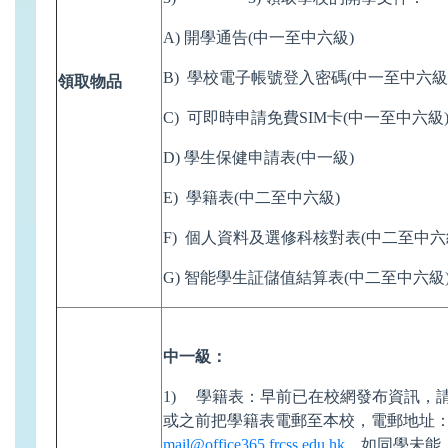
A) 開學通告(中一至中六級)
B) 學校電子帳號登入密碼(中一至中六級
領取物品
C) 可即時申請免費SIM卡(中一至中六級
D) 學生保健申請表(中一級)
E) 學籍表(中二至中六級)
F) 個人資料及選修科核對表(中二至中六
G) 智能學生証儲值結算表(中二至中六級
中一級：
1) 學籍表：早前已在校網發布資訊，請同
或之前把學籍表電郵至本校，電郵地址
mail@office365.frcss.edu.hk
。如同學未能