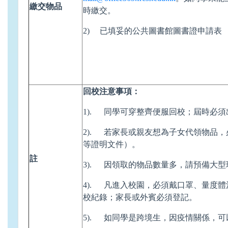
繳交物品
時繳交。
2) 已填妥的公共圖書館圖書證申請表
回校注意事項：
1). 同學可穿整齊便服回校；屆時必
2). 若家長或親友想為子女代領物品
等證明文件）。
註
3). 因領取的物品數量多，請預備大型
4). 凡進入校園，必須戴口罩、量度
校紀錄；家長或外賓必須登記。
5). 如同學是跨境生，因疫情關係，