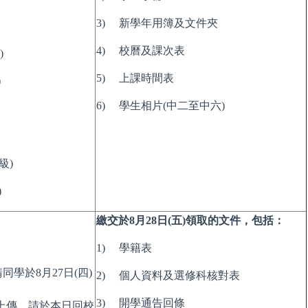
3) 新學年用簿及文件夾
4) 校曆及課次表
)
5) 上課時間表
)
6) 學生相片(中二至中六)
級)
)
繳交於8月28日(五)領取的文件，包括：
1) 學籍表
學於8月27日(四)
2) 個人資料及選修科核對表
：
3) 開學通告回條
上傳，請於本日回校