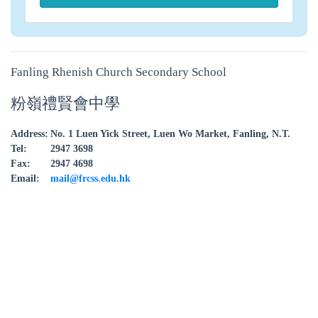
Fanling Rhenish Church Secondary School
粉嶺禮賢會中學
Address:
No. 1 Luen Yick Street, Luen Wo Market, Fanling, N.T.
Tel:
2947 3698
Fax:
2947 4698
Email:
mail@frcss.edu.hk