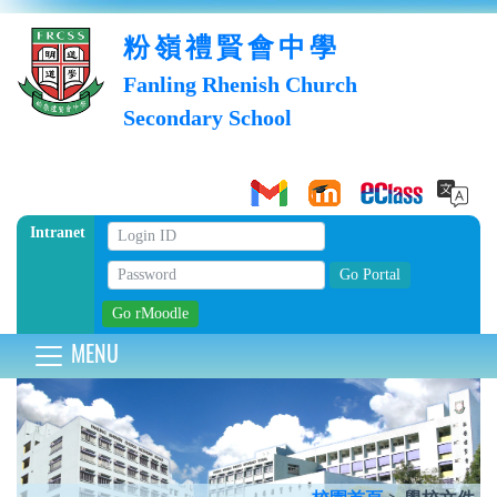
粉嶺禮賢會中學
Fanling Rhenish Church
Secondary School
Intranet
MENU