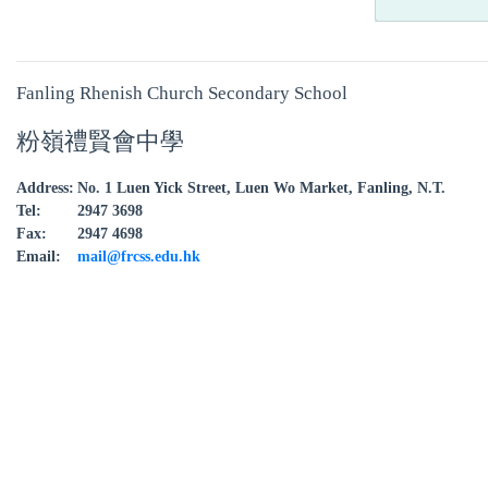
Fanling Rhenish Church Secondary School
粉嶺禮賢會中學
Address:
No. 1 Luen Yick Street, Luen Wo Market, Fanling, N.T.
Tel:
2947 3698
Fax:
2947 4698
Email:
mail@frcss.edu.hk