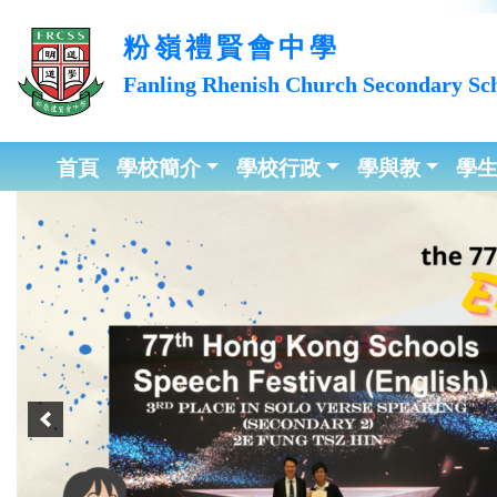
粉嶺禮賢會中學
Fanling Rhenish Church
Secondary Sc
首頁
學校簡介
學校行政
學與教
學