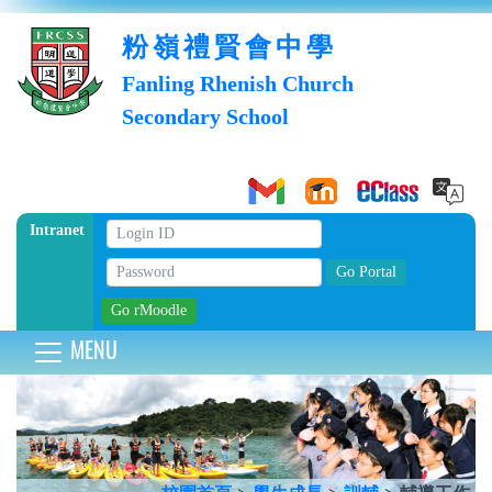
粉嶺禮賢會中學
Fanling Rhenish Church
Secondary School
Intranet
MENU