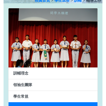
校園首頁
>
學生成長
>
訓輔
>
輔導工作
訓輔理念
領袖生團隊
學生常規