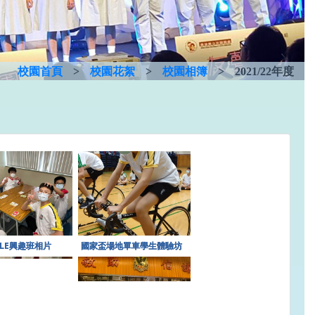
校園首頁
>
校園花絮
>
校園相簿
>
2021/22年度
LE興趣班相片
國家盃場地單車學生體驗坊