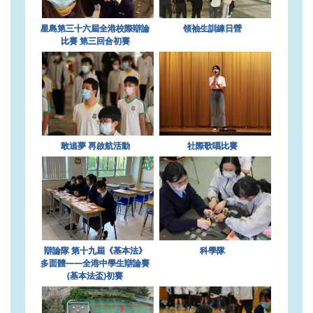
星島第三十六屆全港校際辯論
領袖生訓練日營
比賽 第三回合初賽
敢追夢 再啟航活動
社際歌唱比賽
辯論隊 第十九屆《基本法》
科學隊
多面體——全港中學生辯論賽
(基本法盃)初賽