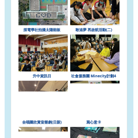
採電學社拍攝太陽能板
敢追夢 再啟航活動(二)
升中資訊日
社會服務團 Minecity計劃4
合唱團欣賞音樂劇(日新)
寫心意卡