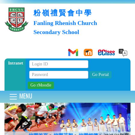
粉嶺禮賢會中學
Fanling Rhenish Church
Secondary School
Intranet
MENU