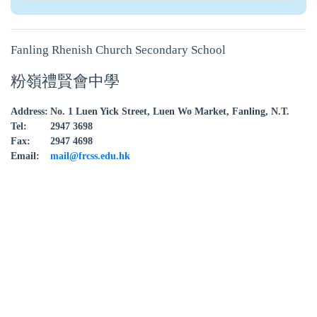
Fanling Rhenish Church Secondary School
粉嶺禮賢會中學
Address:
No. 1 Luen Yick Street, Luen Wo Market, Fanling, N.T.
Tel:
2947 3698
Fax:
2947 4698
Email:
mail@frcss.edu.hk