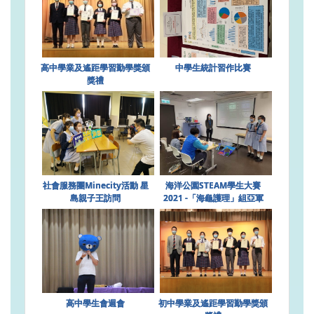
高中學業及遙距學習勤學獎頒
中學生統計習作比賽
獎禮
社會服務團Minecity活動 星
海洋公園STEAM學生大賽
島親子王訪問
2021 -「海龜護理」組亞軍
高中學生會週會
初中學業及遙距學習勤學獎頒