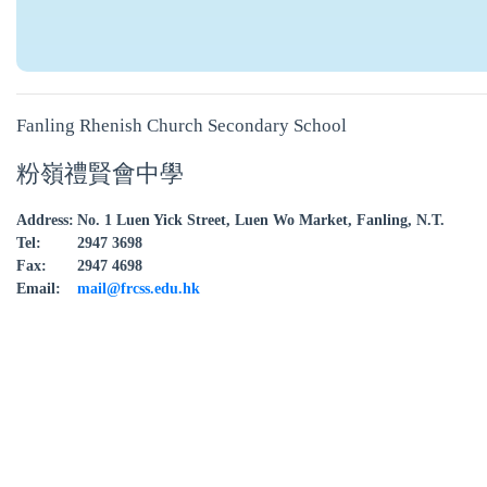
Fanling Rhenish Church Secondary School
粉嶺禮賢會中學
Address:
No. 1 Luen Yick Street, Luen Wo Market, Fanling, N.T.
Tel:
2947 3698
Fax:
2947 4698
Email:
mail@frcss.edu.hk