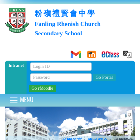
粉嶺禮賢會中學
Fanling Rhenish Church
Secondary School
Intranet
MENU