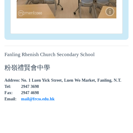
Fanling Rhenish Church Secondary School
粉嶺禮賢會中學
Address:
No. 1 Luen Yick Street, Luen Wo Market, Fanling, N.T.
Tel:
2947 3698
Fax:
2947 4698
Email:
mail@frcss.edu.hk