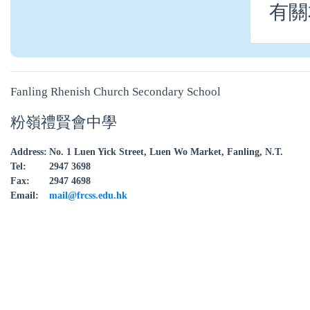
有關
Fanling Rhenish Church Secondary School
粉嶺禮賢會中學
Address:
No. 1 Luen Yick Street, Luen Wo Market, Fanling, N.T.
Tel:
2947 3698
Fax:
2947 4698
Email:
mail@frcss.edu.hk