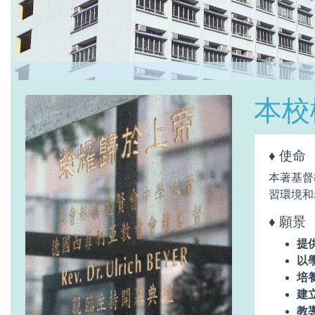
本校
♦ 使命
本著基督
習環境和
♦ 願景
提
以
培
建
教