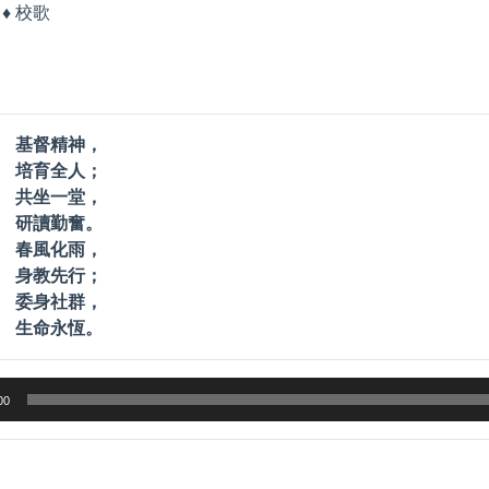
♦ 校歌
 基督精神，
 培育全人；
 共坐一堂，
 研讀勤奮。
 春風化雨，
 身教先行；
 委身社群，
 生命永恆。
00