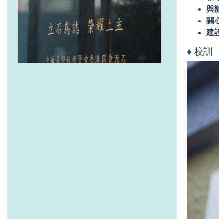
與
關
建
♦ 校訓