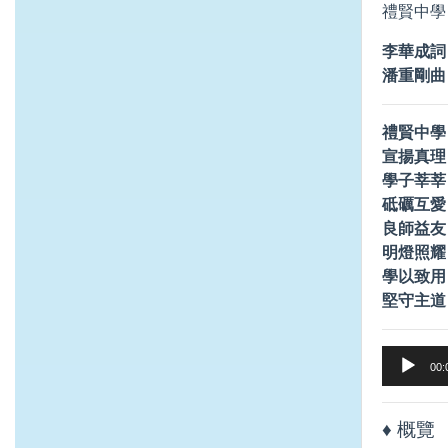
禮賢中學 
李華成詞
潘重剛曲
禮賢中學
宣揚真理
學子莘莘
砥礪互愛
良師益友
明燈照耀
學以致用
堅守主道
Audio
00:
Player
♦ 概覽