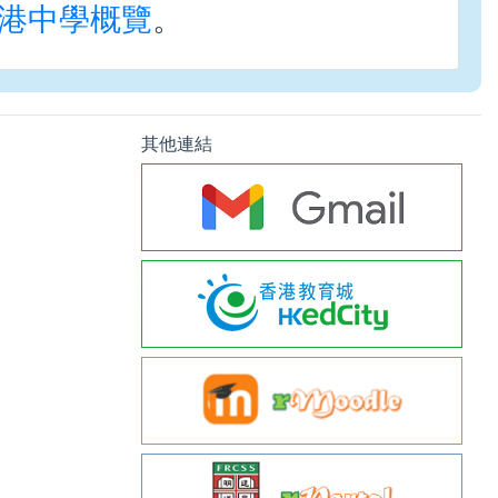
to
港中學概覽
。
increase
or
decrease
volume.
其他連結