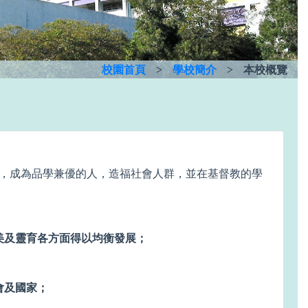
校園首頁
>
學校簡介
>
本校概覽
，成為品學兼優的人，造福社會人群，並在基督教的學
美及靈育各方面得以均衡發展；
；
會及國家；