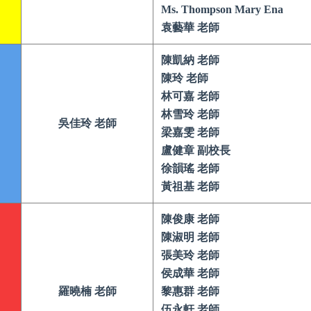
Ms. Thompson Mary Ena
袁藝華 老師
陳凱納 老師
陳玲 老師
林可嘉 老師
林雪玲 老師
吳佳玲 老師
梁嘉雯 老師
盧健章 副校長
徐韻瑤 老師
黃祖基 老師
陳俊康 老師
陳淑明 老師
張美玲 老師
侯成華 老師
羅曉楠 老師
黎惠群 老師
伍永軒 老師