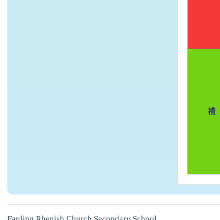
禮
Fanling Rhenish Church Secondary School