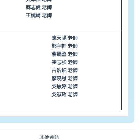
蘇志健 老師
王婉綺 老師
陳天賜 老師
鄭宇軒 老師
蔡麗盈 老師
崔志強 老師
古浩鈿 老師
廖曉恩 老師
吳敏婷 老師
吳淑玲 老師
其他連結