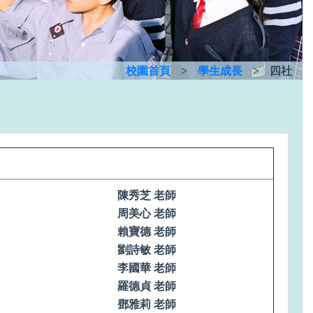
校園首頁
>
學生成長
>
四社
陳秀芝 老師
周美心 老師
賴寶德 老師
劉詩敏 老師
李國華 老師
羅德貞 老師
鄧雅莉 老師