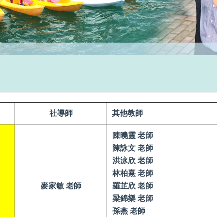
社導師
其他教師
陳曉靈 老師
陳詠文 老師
洪泳欣 老師
林柏熹 老師
麥家敏 老師
羅芷欣 老師
梁錦樂 老師
孫燕 老師