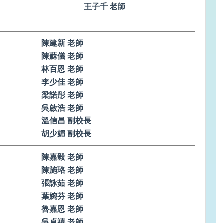
王子千 老師
陳建新 老師
陳蘇儀 老師
林百恩 老師
李少佳 老師
梁諾彤 老師
吳啟浩 老師
溫信昌 副校長
胡少媚 副校長
陳嘉毅 老師
陳施珞 老師
張詠茹 老師
葉婉芬 老師
魯嘉恩 老師
吳卓禧 老師