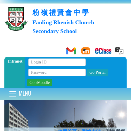
粉嶺禮賢會中學
Fanling Rhenish Church
Secondary School
Intranet
MENU