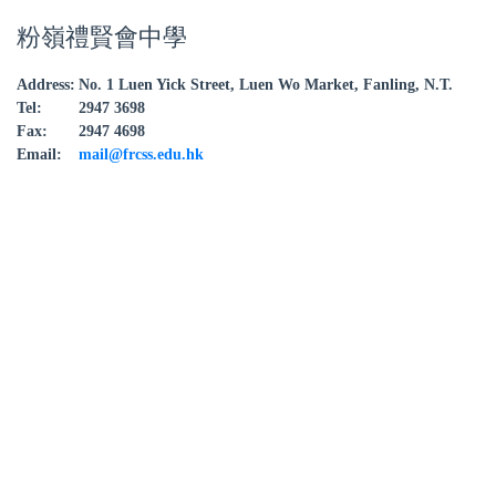
o
V
粉嶺禮賢會中學
Address:
No. 1 Luen Yick Street, Luen Wo Market, Fanling, N.T.
i
Tel:
2947 3698
Fax:
2947 4698
Email:
mail@frcss.edu.hk
d
e
o