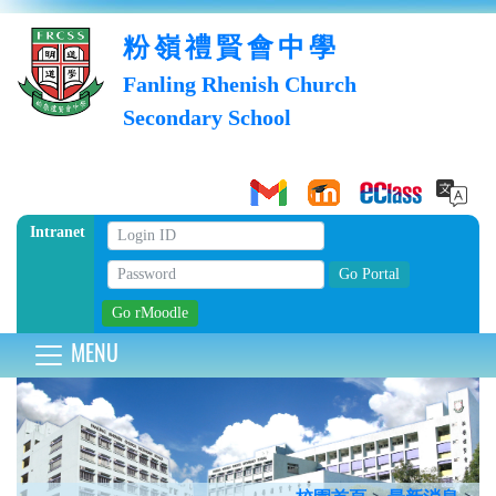
粉嶺禮賢會中學
Fanling Rhenish Church
Secondary School
Intranet
MENU