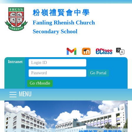
粉嶺禮賢會中學
Fanling Rhenish Church
Secondary School
Intranet
MENU