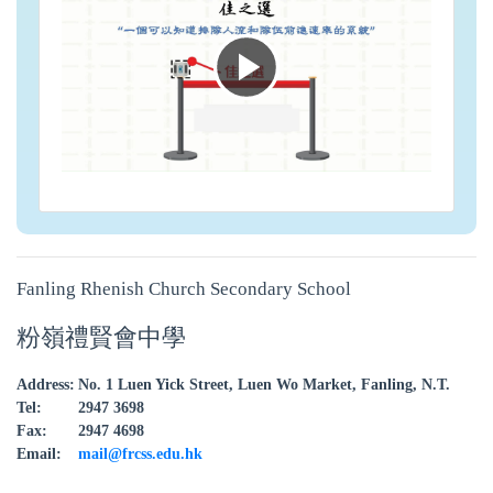
P
l
a
Fanling Rhenish Church Secondary School
y
粉嶺禮賢會中學
V
Address:
No. 1 Luen Yick Street, Luen Wo Market, Fanling, N.T.
Tel:
2947 3698
i
Fax:
2947 4698
Email:
mail@frcss.edu.hk