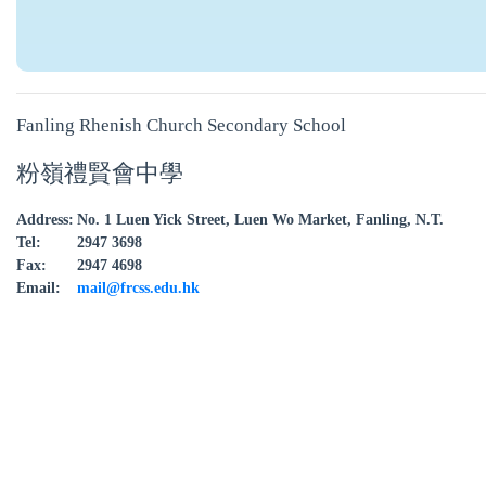
Fanling Rhenish Church Secondary School
粉嶺禮賢會中學
Address:
No. 1 Luen Yick Street, Luen Wo Market, Fanling, N.T.
Tel:
2947 3698
Fax:
2947 4698
Email:
mail@frcss.edu.hk