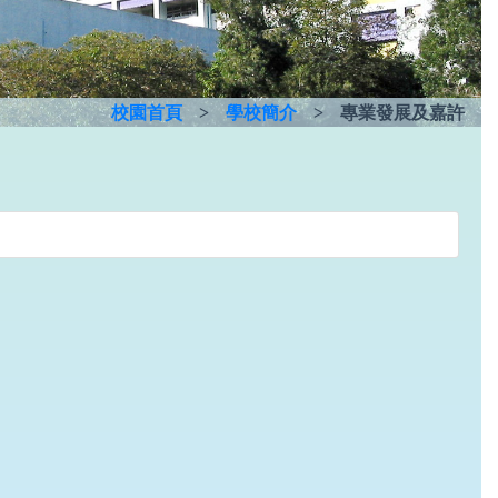
校園首頁
>
學校簡介
>
專業發展及嘉許