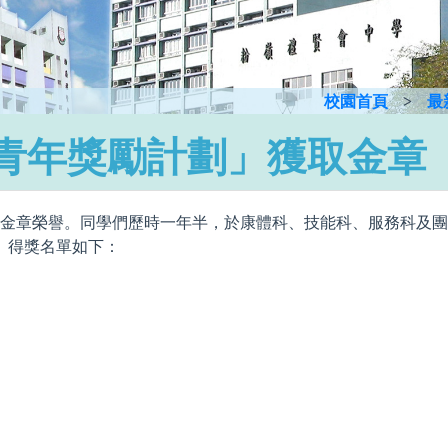
校園首頁
>
最
青年獎勵計劃」獲取金章
取金章榮譽。同學們歷時一年半，於康體科、技能科、服務科及
。得獎名單如下：