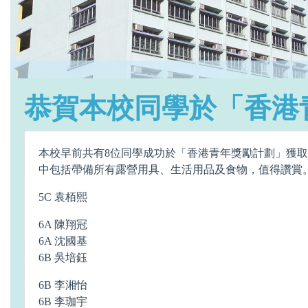
恭賀本校同學於「香港
本校早前共有8位同學成功於「香港青年獎勵計劃」獲
中包括帶備所有露營用具、生活用品及食物，值得讚賞
5C 袁栢熙
6A 陳翔冠
6A 沈國基
6B 吳培鈺
6B 李湘怡
6B 李珈宇