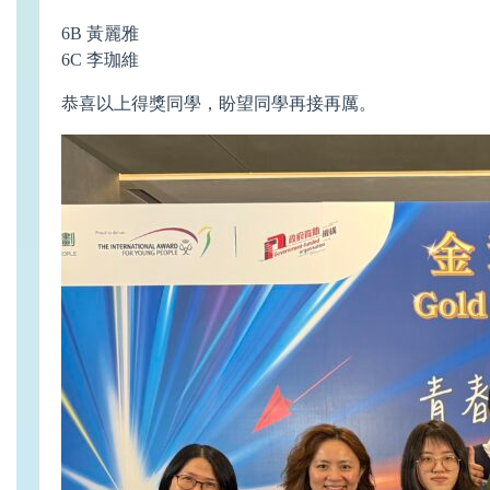
6B 黃麗雅
6C 李珈維
恭喜以上得獎同學，盼望同學再接再厲。