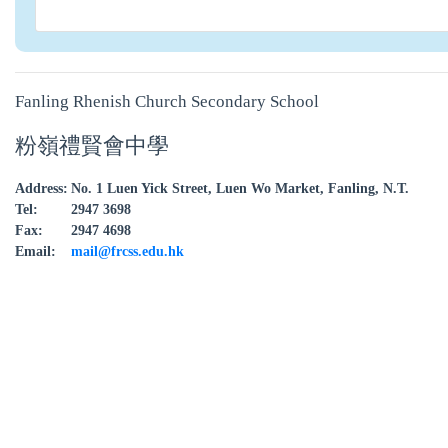
Fanling Rhenish Church Secondary School
粉嶺禮賢會中學
Address:
No. 1 Luen Yick Street, Luen Wo Market, Fanling, N.T.
Tel:
2947 3698
Fax:
2947 4698
Email:
mail@frcss.edu.hk