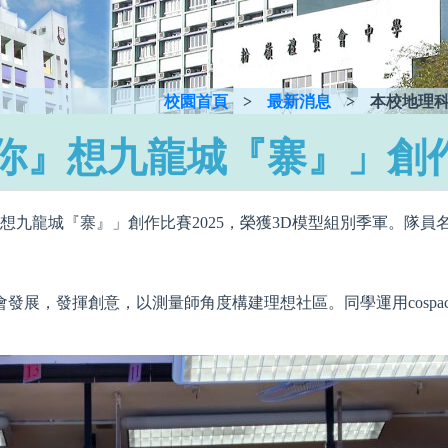
校園首頁
>
最新消息
>
本校地理科
你』想九龍城『寨』」創作
想九龍城『寨』」創作比賽2025，榮獲3D模型組別季軍。隊員
展，發揮創意，以測量師角度構建理想社區。同學運用cospac