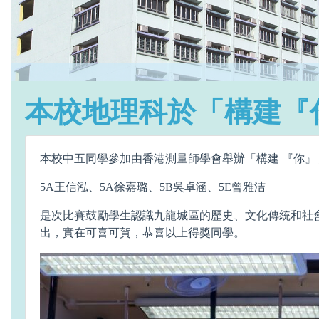
本校地理科於「構建『
本校中五同學參加由香港測量師學會舉辦「構建 『你』 
5A王信泓、5A徐嘉璐、5B吳卓涵、5E曾雅洁
是次比賽鼓勵學生認識九龍城區的歷史、文化傳統和社會發
出，實在可喜可賀，恭喜以上得獎同學。