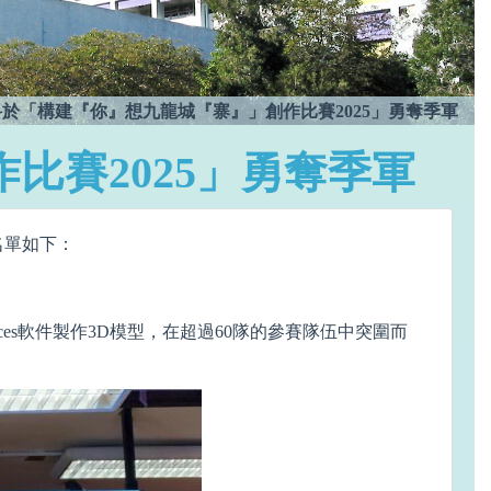
於「構建『你』想九龍城『寨』」創作比賽2025」勇奪季軍
比賽2025」勇奪季軍
名單如下：
es軟件製作3D模型，在超過60隊的參賽隊伍中突圍而