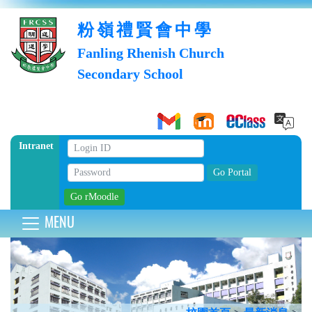
粉嶺禮賢會中學
Fanling Rhenish Church
Secondary School
Intranet
MENU