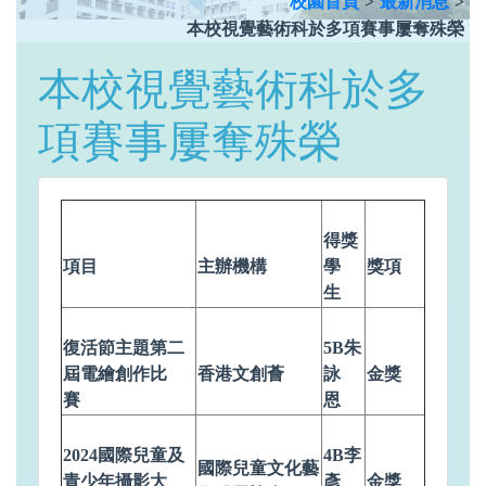
校園首頁
>
最新消息
>
本校視覺藝術科於多項賽事屢奪殊榮
本校視覺藝術科於多
項賽事屢奪殊榮
得獎
項目
主辦機構
學
獎項
生
復活節主題第二
5B朱
屆電繪創作比
香港文創薈
詠
金獎
賽
恩
2024國際兒童及
4B李
國際兒童文化藝
青少年攝影大
彥
金獎