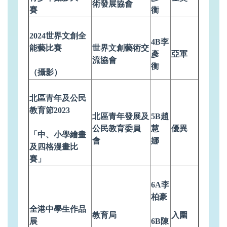
術發展協會
賽
衡
2024世界文創全
4B李
能藝比賽
世界文創藝術交
彥
亞軍
流協會
衡
（攝影）
北區青年及公民
教育節2023
北區青年發展及
5B趙
公民教育委員
慧
優異
「中、小學繪畫
會
娜
及四格漫畫比
賽」
6A李
柏豪
全港中學生作品
教育局
入圍
展
6B陳