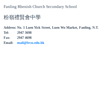
Fanling Rhenish Church Secondary School
粉嶺禮賢會中學
Address:
No. 1 Luen Yick Street, Luen Wo Market, Fanling, N.T.
Tel:
2947 3698
Fax:
2947 4698
Email:
mail@frcss.edu.hk