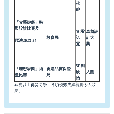
孜
帥
「賞藝縫裳」時
裝設計比賽及
5C梁
卓越設
教育局
諾
計大
匯演2023-24
雯
獎
5E劉
「理想家園」繪
香港品質保證
欣
入圍
畫比賽
局
怡
恭喜以上得獎同學，各項優秀成績着實令人鼓
舞。